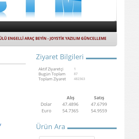
ÜLÜ ENGELLİ ARAÇ BEYİN - JOYSTİK YAZILIM GÜNCELLEME
Ziyaret Bilgileri
Aktif Ziyaretçi
1
Bugün Toplam
87
Toplam Ziyaret
482363
Alış
Satış
Dolar
47.4896
47.6799
Euro
54.7365
54.9559
Ürün Ara
r