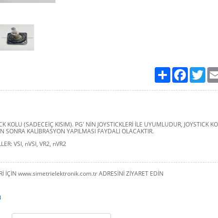
Paylaş
Facebook
Twit
CK KOLU (SADECEİÇ KISIM). PG' NİN JOYSTICKLERİ İLE UYUMLUDUR, JOYSTICK K
EN SONRA KALİBRASYON YAPILMASI FAYDALI OLACAKTIR.
: VSI, nVSI, VR2, nVR2
İ İÇİN www.simetrielektronik.com.tr ADRESİNİ ZİYARET EDİN
u