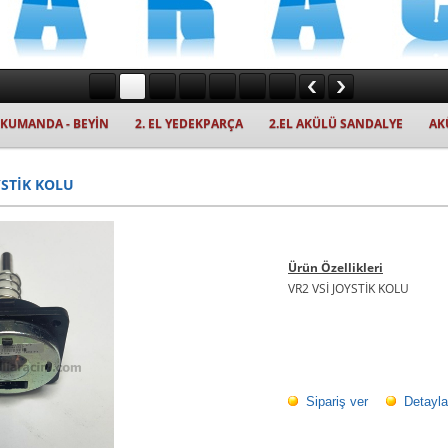
- KUMANDA - BEYİN
2. EL YEDEKPARÇA
2.EL AKÜLÜ SANDALYE
AK
YSTİK KOLU
Ürün Özellikleri
VR2 VSİ JOYSTİK KOLU
Sipariş ver
Detayla