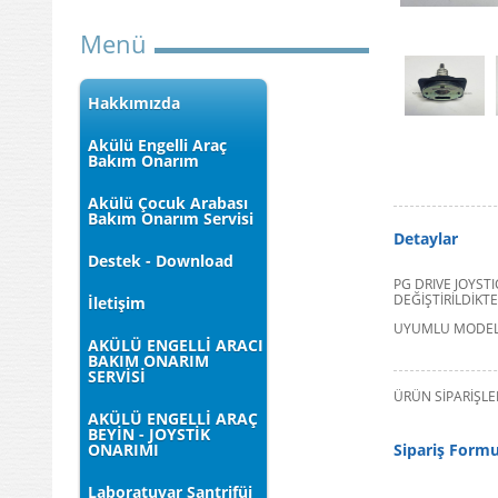
Menü
Hakkımızda
Akülü Engelli Araç
Bakım Onarım
Akülü Çocuk Arabası
Bakım Onarım Servisi
Detaylar
Destek - Download
PG DRIVE JOYSTI
DEĞİŞTİRİLDİKT
İletişim
UYUMLU MODELLER
AKÜLÜ ENGELLİ ARACI
BAKIM ONARIM
SERVİSİ
ÜRÜN SİPARİŞLER
AKÜLÜ ENGELLİ ARAÇ
BEYİN - JOYSTİK
Sipariş Form
ONARIMI
Laboratuvar Santrifüj