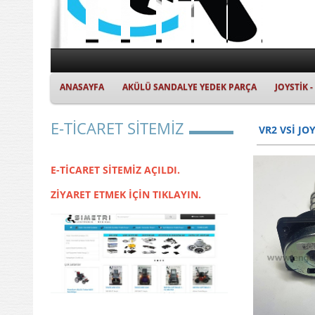
ANASAYFA
AKÜLÜ SANDALYE YEDEK PARÇA
JOYSTİK 
E-TİCARET SİTEMİZ
VR2 VSİ JO
E-TİCARET SİTEMİZ AÇILDI.
ZİYARET ETMEK İÇİN TIKLAYIN.