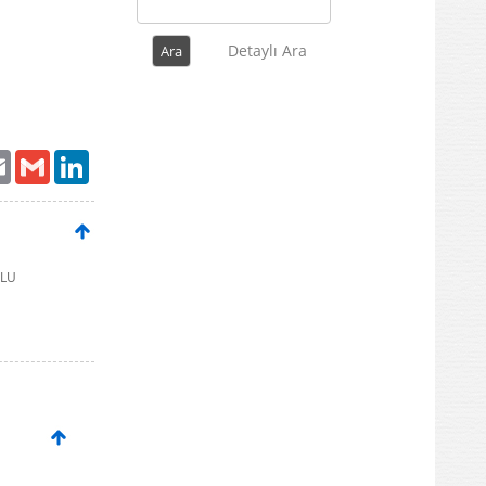
Detaylı Ara
ter
Email
Gmail
LinkedIn
OLU