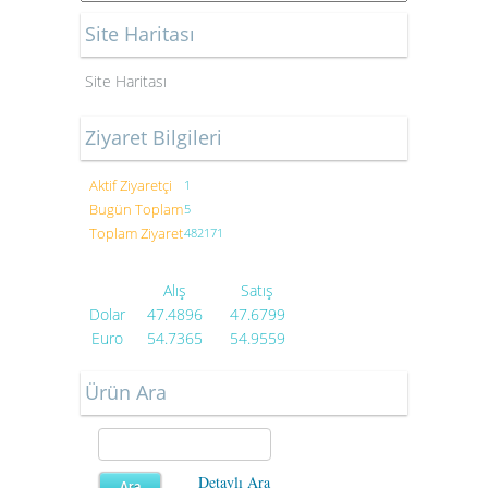
Site Haritası
Site Haritası
Ziyaret Bilgileri
Aktif Ziyaretçi
1
Bugün Toplam
5
Toplam Ziyaret
482171
Alış
Satış
Dolar
47.4896
47.6799
Euro
54.7365
54.9559
Ürün Ara
Detaylı Ara