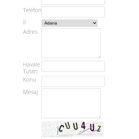
Telefon
İl
Adres
Havale
Tutarı
Konu
Mesaj