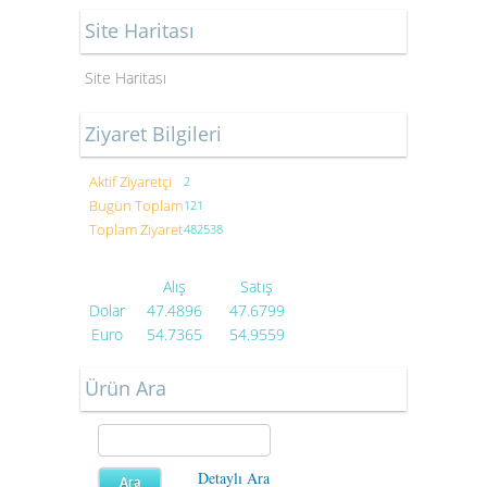
Site Haritası
Site Haritası
Ziyaret Bilgileri
Aktif Ziyaretçi
2
Bugün Toplam
121
Toplam Ziyaret
482538
Alış
Satış
Dolar
47.4896
47.6799
Euro
54.7365
54.9559
Ürün Ara
Detaylı Ara