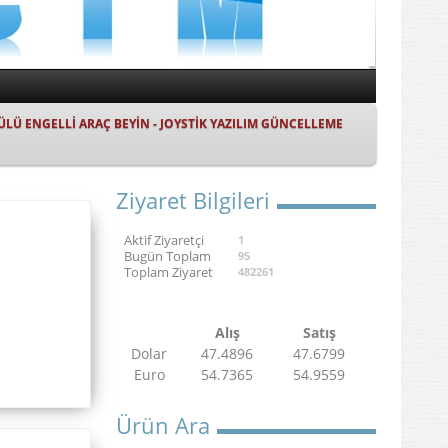
ÜLÜ ENGELLİ ARAÇ BEYİN - JOYSTİK YAZILIM GÜNCELLEME
Ziyaret Bilgileri
Aktif Ziyaretçi
1
Bugün Toplam
95
Toplam Ziyaret
482261
Alış
Satış
Dolar
47.4896
47.6799
Euro
54.7365
54.9559
Ürün Ara