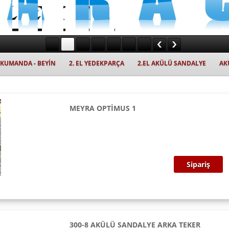
- KUMANDA - BEYİN
2. EL YEDEKPARÇA
2.EL AKÜLÜ SANDALYE
AK
MEYRA OPTİMUS 1
Sipariş
300-8 AKÜLÜ SANDALYE ARKA TEKER