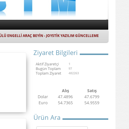
ÜLÜ ENGELLİ ARAÇ BEYİN - JOYSTİK YAZILIM GÜNCELLEME
Ziyaret Bilgileri
Aktif Ziyaretçi
1
Bugün Toplam
97
Toplam Ziyaret
482263
Alış
Satış
Dolar
47.4896
47.6799
Euro
54.7365
54.9559
Ürün Ara