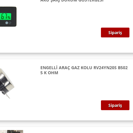
Sipariş
ENGELLİ ARAÇ GAZ KOLU RV24YN20S B502
5 K OHM
Sipariş